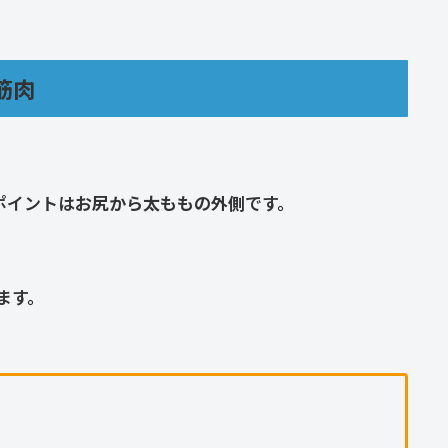
筋肉
ポイントは
お尻から太ももの外側
です。
ます。