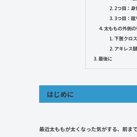
2つ目：身
3つ目：蹴
太ももの外側の
下肢クロ
アキレス
最後に
はじめに
最近太ももが太くなった気がする、前ま