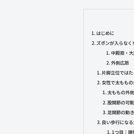
はじめに
ズボンが入らなく
中殿筋・大
外側広筋
片脚立位ではた
女性で太ももの
太ももの外
股関節の可
足関節の動
良い歩行になる
1つ目：踵