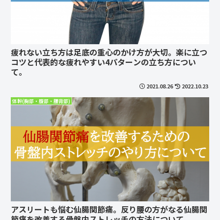
疲れない立ち方は足底の重心のかけ方が大切。楽に立つ
コツと代表的な疲れやすい4パターンの立ち方につい
て。
2021.08.26
2022.10.23
体幹(胸部・腹部・腰背部)
アスリートも悩む仙腸関節痛。反り腰の方がなる仙腸関
節痛を改善する骨盤内ストレッチの方法について。