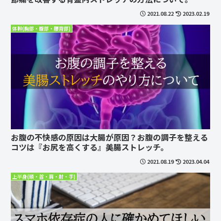
2021.08.22
2023.02.19
体幹(胸部・腹部・腰背部)
お腹の不快感の原因は大腸が原因？お腹の調子を整える
コツは『お尻を高くする』美腸ストレッチ。
2021.08.19
2023.04.04
上半身(頭・首・肩・肘・手)