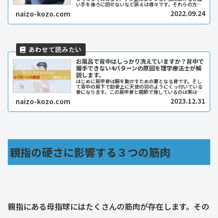
い手を後ろに回せないなど訴えは様々です。それらの方の
問題点をみつけ治療をすることが私の仕事になりますが、
2022.09.24
naizo-kozo.com
一番大切なのはそういった状態にな...
お風呂で背中はしっかり洗えていますか？背中で
握手できない4パターンの原因を理学療法士が解
説します。
はじめに肩甲骨は腕を動かすための要となる骨です。そし
て背中の肩下で肋骨上に天使の羽のようにくっ付いている
骨になります。この肩甲骨と関節で接しているのは実は鎖
骨だけなのです。残りは周りにある筋肉によって肩甲骨は
2023.12.31
naizo-kozo.com
支えられているため、肩甲骨はとて...
親指の硬さに影響する３つの筋肉
親指にある母指球にはたくさんの筋肉が存在します。その