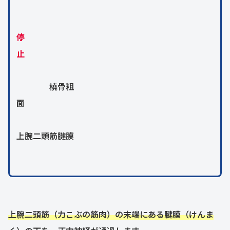
停
止
橈骨粗
面
上腕二頭筋腱膜
上腕二頭筋（力こぶの筋肉）の末端にある腱膜（けんま