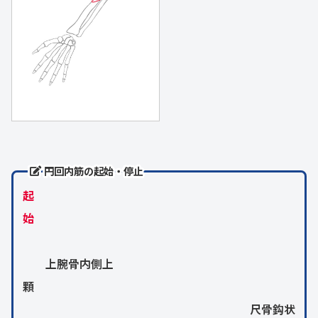
円回内筋の起始・停止
起
始
上腕骨内側上
顆
尺骨鈎状