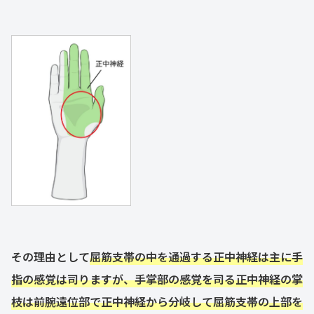
その理由として
屈筋支帯の中を通過する正中神経は主に手
指の感覚は司りますが、手掌部の感覚を司る正中神経の掌
枝は前腕遠位部で正中神経から分岐して屈筋支帯の上部を