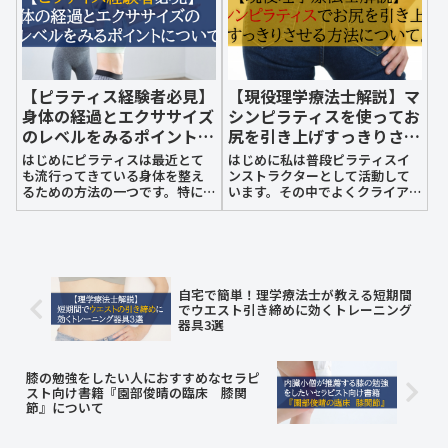
一つに【ドローイン】がありま
す。このド...
【ピラティス経験者必見】
【現役理学療法士解説】マ
身体の経過とエクササイズ
シンピラティスを使ってお
のレベルをみるポイントに
尻を引き上げすっきりさせ
ついて。
る方法について。
はじめにピラティスは最近とて
はじめに私は普段ピラティスイ
も流行ってきている身体を整え
ンストラクターとして活動して
るための方法の一つです。特に
います。その中でよくクライア
姿勢を綺麗にしたいボディメイ
ント様からの希望として多いの
クをしたい身体の不調を整えた
が『お尻を引き上げたい』とい
いなどの悩みに対してピラティ
う希望をよく言われます。仕事
スはとても有効な手段の一つに
でデスクワークが多かったり、
なります。しかし、その効果は
歩く頻度が減るとお尻の筋肉を
すぐにでるもので...
使う時間が減り、...
自宅で簡単！理学療法士が教える短期間
でウエスト引き締めに効くトレーニング
器具3選
膝の勉強をしたい人におすすめなセラピ
スト向け書籍『園部俊晴の臨床 膝関
節』について