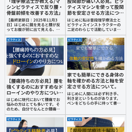
「理学療法士が教える/マ
股関節が痛い人必見。ピラ
シンピラティスで反り腰・
ティスマシンを使って股関
骨盤前傾を改善する方法」
節を安定させる方法につい
て。
【最終更新日：2025年11月3
はじめに私は普段理学療法士と
日】はじめに鏡を見ると腰が反
ピラティスインストラクターの
ってお腹が前に出て見える、長
二足のわらじで活動していま
時間立っていると腰が痛くなる
す。その中でよく股関節が痛い
——。そんな悩みを抱えていませ
という方からお問い合わせを多
ピラティス
ピラティス
んか？その原因の多くは「骨盤
くいただいております。股関節
前傾（こつばんぜんけい）」と
が痛い人は痛い側の足に体重を
呼ばれる骨盤の傾きです。骨盤
乗せることが苦手になります。
が前に傾く...
すると痛くない側の...
家でも簡単にできる身体の
軸を確かめる方法と軸を安
【腰痛持ちの方必見】腰を
定させる方法について。
強くするのにおすすめなド
ローインのやり方につい
はじめに人間には必ず利き手、
て。
利き足というものがあります。
はじめに現代において腰痛でお
ペンをどちらの手に持って書く
悩みの方はとても多いです。そ
のか、歩き出すときのはじめの
のため、自分でなんとか腰痛を
一歩目はどちらの足からなのか
和らげようとYouTubeなどをみ
など人間には必ず動作にパター
て運動をされている方が増えて
ピラティス
ピラティス
ンがあります。すると気付かな
きております。そこでよく腰痛
いうちに左右のバランスが崩れ
軽減のために紹介される運動の
体幹と下半身のつ...